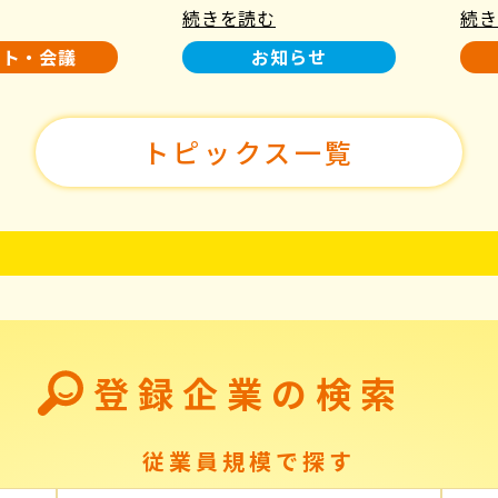
続きを読む
続き
使用について
た！
ント・会議
お知らせ
トピックス一覧
登録企業の検索
従業員規模で探す