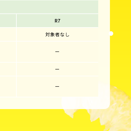
R7
対象者なし
ー
ー
ー