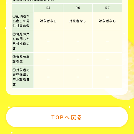
R5
R6
R7
①配偶者が
出産した男
対象者なし
対象者なし
対象者なし
性社員の数
②育児休業
を取得した
ー
ー
ー
男性社員の
数
③育児休業
ー
ー
ー
取得率
④対象者の
育児休業の
ー
ー
ー
平均取得日
数
TOPへ戻る