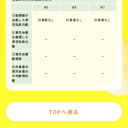
R5
R6
R7
①配偶者が
出産した男
対象者なし
対象者なし
対象者なし
性社員の数
②育児休業
を取得した
ー
ー
ー
男性社員の
数
③育児休業
ー
ー
ー
取得率
④対象者の
育児休業の
ー
ー
ー
平均取得日
数
TOPへ戻る