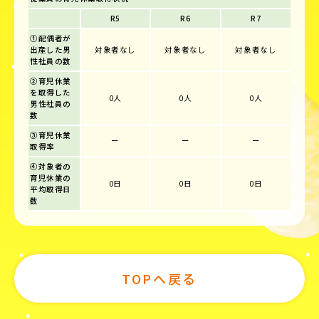
R5
R6
R7
①配偶者が
出産した男
対象者なし
対象者なし
対象者なし
性社員の数
②育児休業
を取得した
0人
0人
0人
男性社員の
数
③育児休業
ー
ー
ー
取得率
④対象者の
育児休業の
0日
0日
0日
平均取得日
数
TOPへ戻る