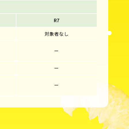
R7
対象者なし
ー
ー
ー