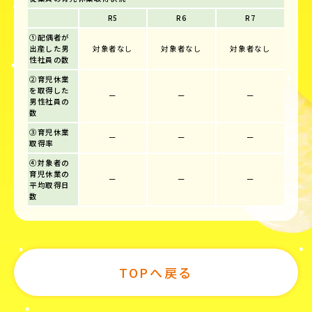
R5
R6
R7
①配偶者が
出産した男
対象者なし
対象者なし
対象者なし
性社員の数
②育児休業
を取得した
ー
ー
ー
男性社員の
数
③育児休業
ー
ー
ー
取得率
④対象者の
育児休業の
ー
ー
ー
平均取得日
数
TOPへ戻る