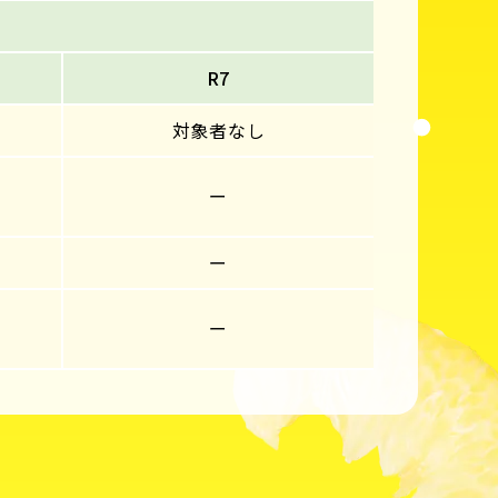
R7
対象者なし
ー
ー
ー