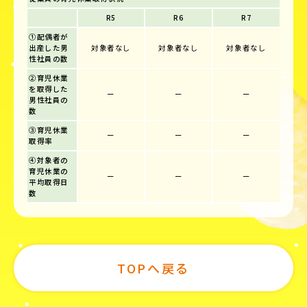
R5
R6
R7
①配偶者が
出産した男
対象者なし
対象者なし
対象者なし
性社員の数
②育児休業
を取得した
ー
ー
ー
男性社員の
数
③育児休業
ー
ー
ー
取得率
④対象者の
育児休業の
ー
ー
ー
平均取得日
数
TOPへ戻る