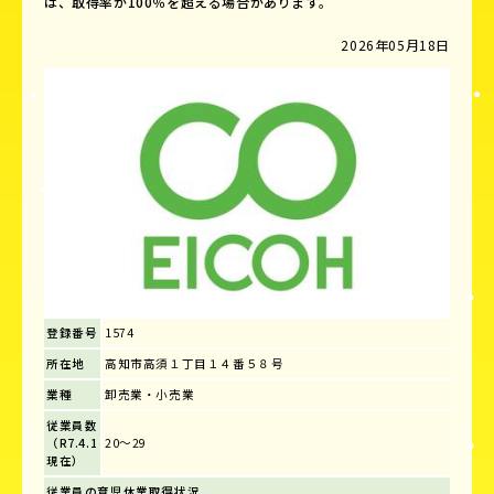
は、取得率が100％を超える場合があります。
2026年05月18日
登録番号
1574
所在地
高知市高須１丁目１４番５８号
業種
卸売業・小売業
従業員数
（R7.4.1
20～29
現在）
従業員の育児休業取得状況