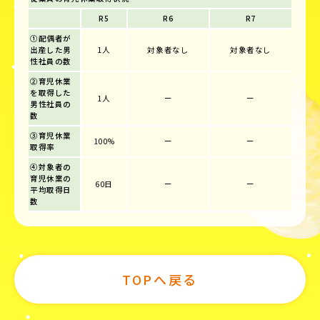
R5
R6
R7
①配偶者が
出産した男
1人
対象者なし
対象者なし
性社員の数
②育児休業
を取得した
1人
ー
ー
男性社員の
数
③育児休業
100%
ー
ー
取得率
④対象者の
育児休業の
60日
ー
ー
平均取得日
数
TOPへ戻る