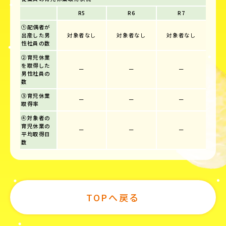
R5
R6
R7
①配偶者が
出産した男
対象者なし
対象者なし
対象者なし
性社員の数
②育児休業
を取得した
ー
ー
ー
男性社員の
数
③育児休業
ー
ー
ー
取得率
④対象者の
育児休業の
ー
ー
ー
平均取得日
数
TOPへ戻る