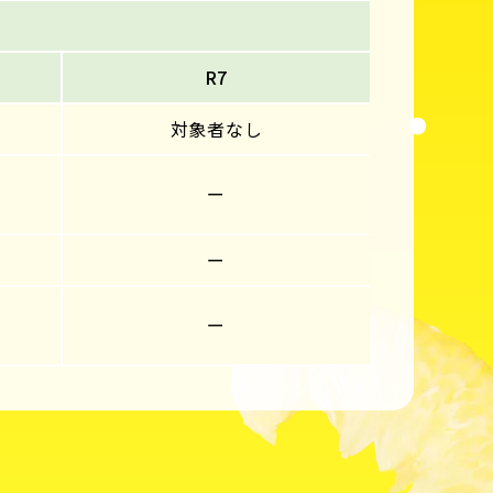
R7
対象者なし
ー
ー
ー