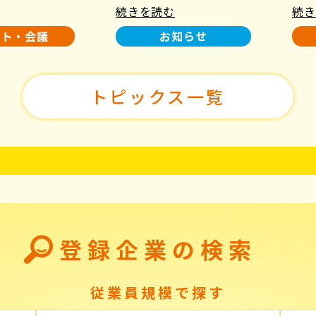
続きを読む
続き
使用について
た！
ント・会議
お知らせ
トピックス一覧
登録企業の検索
従業員規模で探す