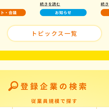
続きを読む
続き
使用について
た！
ント・会議
お知らせ
トピックス一覧
登録企業の検索
従業員規模で探す