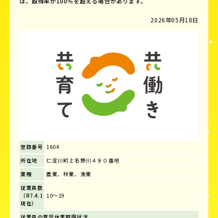
は、取得率が100％を超える場合があります。
2026年05月18日
登録番号
1604
所在地
仁淀川町上名野川４９０番地
業種
農業、林業、漁業
従業員数
（R7.4.1
10～19
現在）
従業員の育児休業取得状況