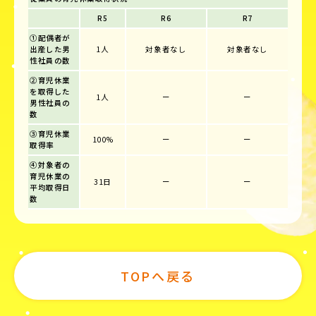
R5
R6
R7
①配偶者が
出産した男
1人
対象者なし
対象者なし
性社員の数
②育児休業
を取得した
1人
ー
ー
男性社員の
数
③育児休業
100%
ー
ー
取得率
④対象者の
育児休業の
31日
ー
ー
平均取得日
数
TOPへ戻る