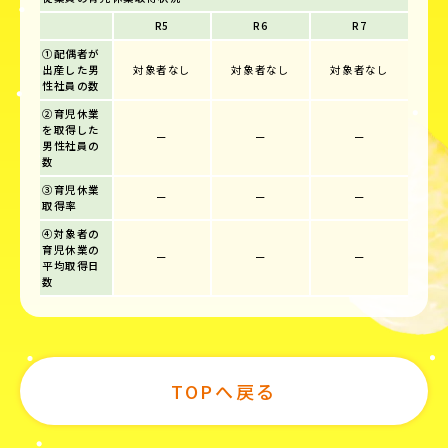
R5
R6
R7
①配偶者が
出産した男
対象者なし
対象者なし
対象者なし
性社員の数
②育児休業
を取得した
ー
ー
ー
男性社員の
数
③育児休業
ー
ー
ー
取得率
④対象者の
育児休業の
ー
ー
ー
平均取得日
数
TOPへ戻る