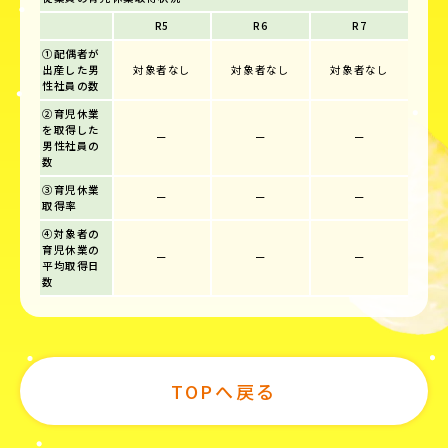
R5
R6
R7
①配偶者が
出産した男
対象者なし
対象者なし
対象者なし
性社員の数
②育児休業
を取得した
ー
ー
ー
男性社員の
数
③育児休業
ー
ー
ー
取得率
④対象者の
育児休業の
ー
ー
ー
平均取得日
数
TOPへ戻る