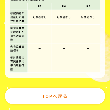
R5
R6
R7
①配偶者が
出産した男
対象者なし
対象者なし
対象者なし
性社員の数
②育児休業
を取得した
ー
ー
ー
男性社員の
数
③育児休業
ー
ー
ー
取得率
④対象者の
育児休業の
ー
ー
ー
平均取得日
数
TOPへ戻る