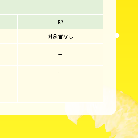
R7
対象者なし
ー
ー
ー