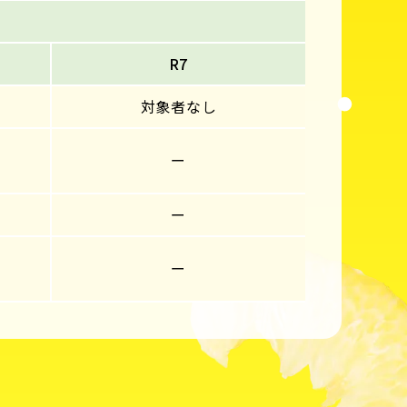
R7
対象者なし
ー
ー
ー