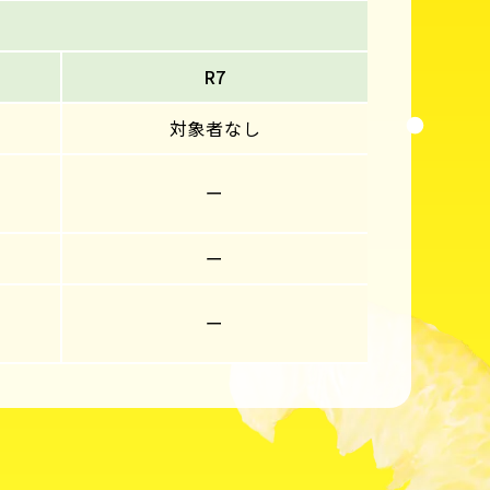
R7
対象者なし
ー
ー
ー