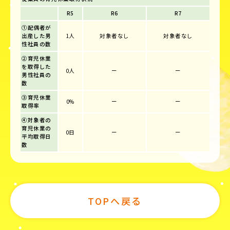
R5
R6
R7
①配偶者が
出産した男
1人
対象者なし
対象者なし
性社員の数
②育児休業
を取得した
0人
ー
ー
男性社員の
数
③育児休業
0%
ー
ー
取得率
④対象者の
育児休業の
0日
ー
ー
平均取得日
数
TOPへ戻る