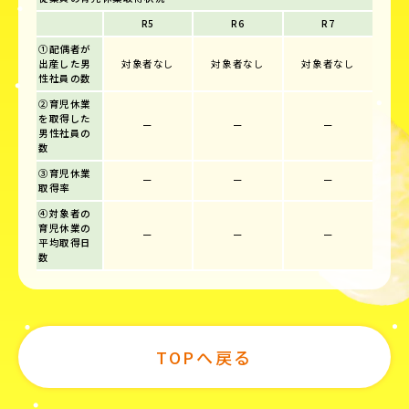
R5
R6
R7
①配偶者が
出産した男
対象者なし
対象者なし
対象者なし
性社員の数
②育児休業
を取得した
ー
ー
ー
男性社員の
数
③育児休業
ー
ー
ー
取得率
④対象者の
育児休業の
ー
ー
ー
平均取得日
数
TOPへ戻る