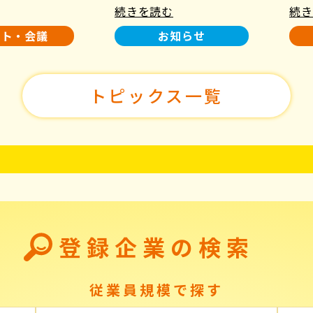
続きを読む
続き
使用について
た！
ント・会議
お知らせ
トピックス一覧
登録企業の検索
従業員規模で探す