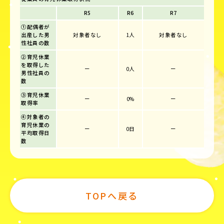
R5
R6
R7
①配偶者が
出産した男
対象者なし
1人
対象者なし
性社員の数
②育児休業
を取得した
ー
0人
ー
男性社員の
数
③育児休業
ー
0%
ー
取得率
④対象者の
育児休業の
ー
0日
ー
平均取得日
数
TOPへ戻る