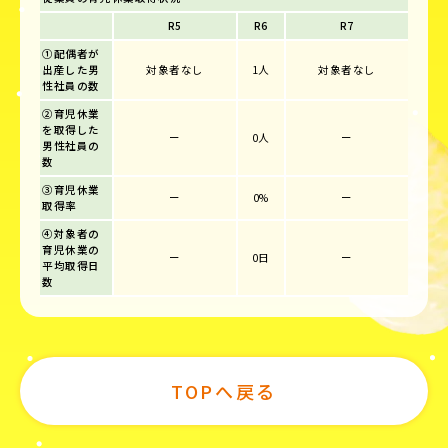
R5
R6
R7
①配偶者が
出産した男
対象者なし
1人
対象者なし
性社員の数
②育児休業
を取得した
ー
0人
ー
男性社員の
数
③育児休業
ー
0%
ー
取得率
④対象者の
育児休業の
ー
0日
ー
平均取得日
数
TOPへ戻る