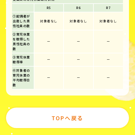
R5
R6
R7
①配偶者が
出産した男
対象者なし
対象者なし
対象者なし
性社員の数
②育児休業
を取得した
ー
ー
ー
男性社員の
数
③育児休業
ー
ー
ー
取得率
④対象者の
育児休業の
ー
ー
ー
平均取得日
数
TOPへ戻る