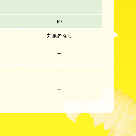
R7
対象者なし
ー
ー
ー