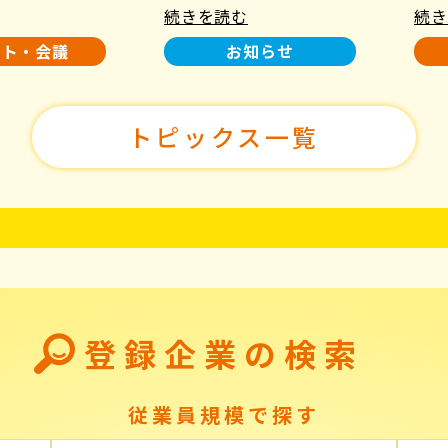
続きを読む
続き
使用について
た！
ント・会議
お知らせ
トピックス一覧
登録企業の検索
従業員規模で探す