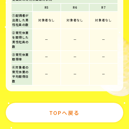
R5
R6
R7
①配偶者が
出産した男
対象者なし
対象者なし
対象者なし
性社員の数
②育児休業
を取得した
ー
ー
ー
男性社員の
数
③育児休業
ー
ー
ー
取得率
④対象者の
育児休業の
ー
ー
ー
平均取得日
数
TOPへ戻る