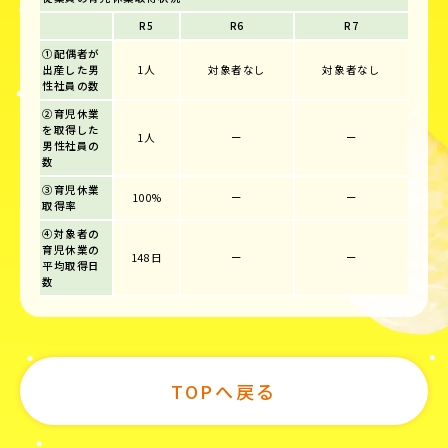
R5
R6
R7
①配偶者が
出産した男
1人
対象者なし
対象者なし
性社員の数
②育児休業
を取得した
1人
ー
ー
男性社員の
数
③育児休業
100%
ー
ー
取得率
④対象者の
育児休業の
148日
ー
ー
平均取得日
数
TOPへ戻る