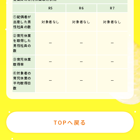
R5
R6
R7
①配偶者が
出産した男
対象者なし
対象者なし
対象者なし
性社員の数
②育児休業
を取得した
ー
ー
ー
男性社員の
数
③育児休業
ー
ー
ー
取得率
④対象者の
育児休業の
ー
ー
ー
平均取得日
数
TOPへ戻る