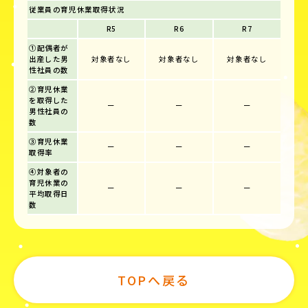
従業員の育児休業取得状況
R5
R6
R7
①配偶者が
出産した男
対象者なし
対象者なし
対象者なし
性社員の数
②育児休業
を取得した
ー
ー
ー
男性社員の
数
③育児休業
ー
ー
ー
取得率
④対象者の
育児休業の
ー
ー
ー
平均取得日
数
TOPへ戻る