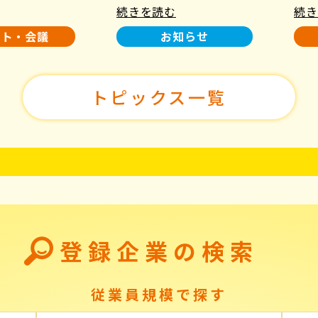
続きを読む
続き
使用について
た！
ント・会議
お知らせ
トピックス一覧
登録企業の検索
従業員規模で探す