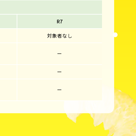
R7
対象者なし
ー
ー
ー