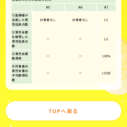
R5
R6
R7
①配偶者が
出産した男
対象者なし
対象者なし
1人
性社員の数
②育児休業
を取得した
ー
ー
1人
男性社員の
数
③育児休業
ー
ー
100%
取得率
④対象者の
育児休業の
ー
ー
120日
平均取得日
数
TOPへ戻る