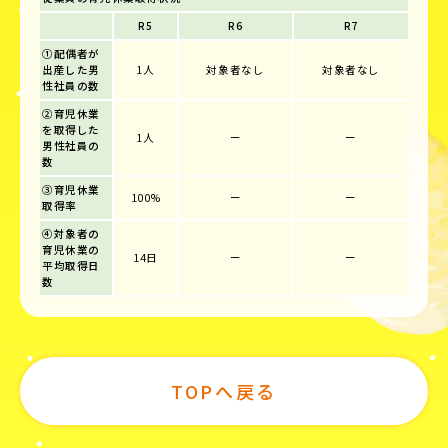
R5
R6
R7
①配偶者が
出産した男
1人
対象者なし
対象者なし
性社員の数
②育児休業
を取得した
1人
ー
ー
男性社員の
数
③育児休業
100%
ー
ー
取得率
④対象者の
育児休業の
14日
ー
ー
平均取得日
数
TOPへ戻る