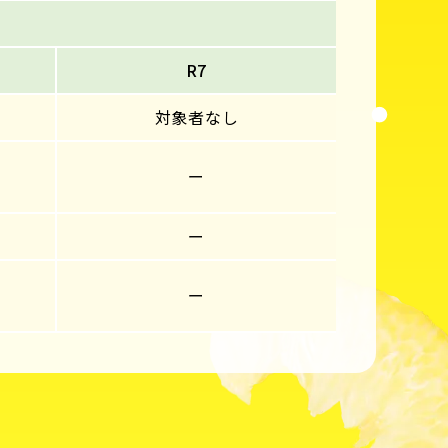
R7
対象者なし
ー
ー
ー