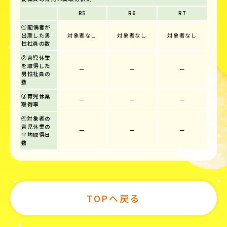
R5
R6
R7
①配偶者が
出産した男
対象者なし
対象者なし
対象者なし
性社員の数
②育児休業
を取得した
ー
ー
ー
男性社員の
数
③育児休業
ー
ー
ー
取得率
④対象者の
育児休業の
ー
ー
ー
平均取得日
数
TOPへ戻る