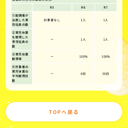
R5
R6
R7
①配偶者が
出産した男
対象者なし
1人
1人
性社員の数
②育児休業
を取得した
ー
1人
1人
男性社員の
数
③育児休業
ー
100%
100%
取得率
④対象者の
育児休業の
ー
6日
36日
平均取得日
数
TOPへ戻る