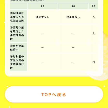
R5
R6
R7
①配偶者が
出産した男
対象者なし
対象者なし
人
性社員の数
②育児休業
を取得した
ー
ー
人
男性社員の
数
③育児休業
ー
ー
取得率
④対象者の
育児休業の
ー
ー
日
平均取得日
数
TOPへ戻る