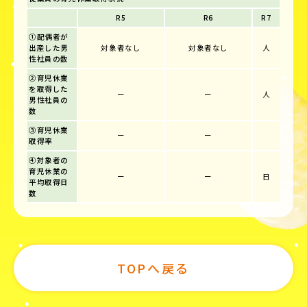
R5
R6
R7
①配偶者が
出産した男
対象者なし
対象者なし
人
性社員の数
②育児休業
を取得した
ー
ー
人
男性社員の
数
③育児休業
ー
ー
取得率
④対象者の
育児休業の
ー
ー
日
平均取得日
数
TOPへ戻る