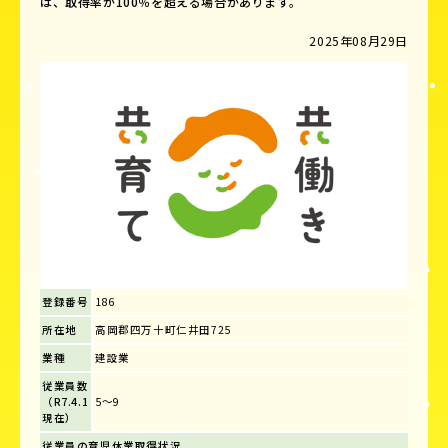
は、取得率が100％を超える場合があります。
2025年08月29日
登録番号
186
所在地
高岡郡四万十町仁井田725
業種
建設業
従業員数
（R7.4.1
5～9
現在）
従業員の育児休業取得状況