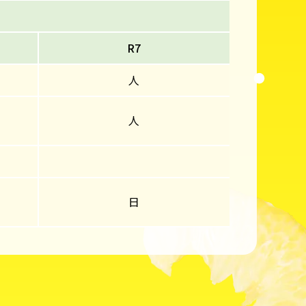
R7
人
人
日