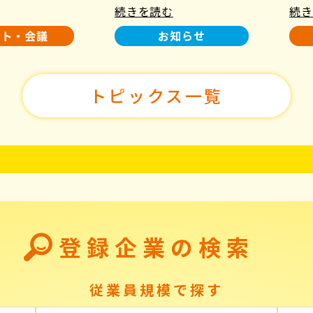
続きを読む
続き
使用について
た！
ント・会議
お知らせ
トピックス一覧
登録企業の検索
従業員規模で探す