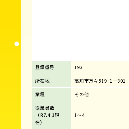
登録番号
193
所在地
高知市万々519−1ー301
業種
その他
従業員数
（R7.4.1現
1～4
在）