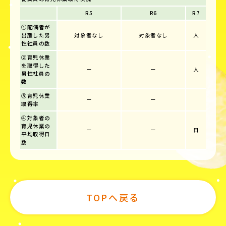
R5
R6
R7
①配偶者が
出産した男
対象者なし
対象者なし
人
性社員の数
②育児休業
を取得した
ー
ー
人
男性社員の
数
③育児休業
ー
ー
取得率
④対象者の
育児休業の
ー
ー
日
平均取得日
数
TOPへ戻る