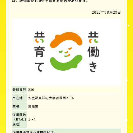
は、取得率が100％を超える場合があります。
2025年08月29日
登録番号
230
所在地
安芸郡東洋町大字野根丙2174
業種
建設業
従業員数
（R7.4.1
1～4
現在）
従業員の育児休業取得状況