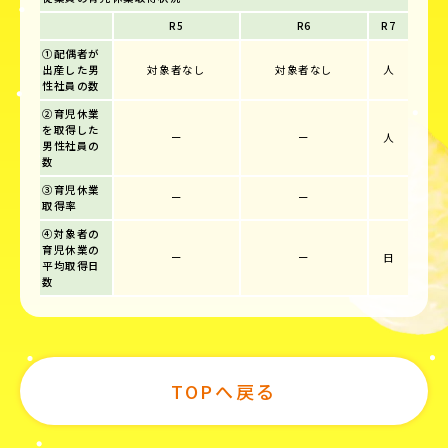
R5
R6
R7
①配偶者が
出産した男
対象者なし
対象者なし
人
性社員の数
②育児休業
を取得した
ー
ー
人
男性社員の
数
③育児休業
ー
ー
取得率
④対象者の
育児休業の
ー
ー
日
平均取得日
数
TOPへ戻る