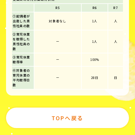
R5
R6
R7
①配偶者が
出産した男
対象者なし
1人
人
性社員の数
②育児休業
を取得した
ー
1人
人
男性社員の
数
③育児休業
ー
100%
取得率
④対象者の
育児休業の
ー
28日
日
平均取得日
数
TOPへ戻る