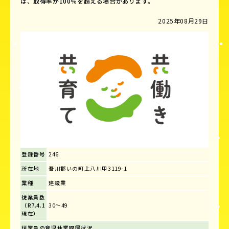
は、取得率が100％を超える場合があります。
2025年08月29日
登録番号
246
所在地
吾川郡いの町上八川甲3119-1
業種
建設業
従業員数
（R7.4.1
30～49
現在）
従業員の育児休業取得状況