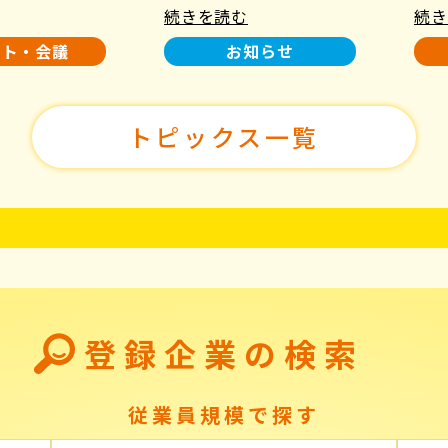
続きを読む
続き
使用について
た！
ント・会議
お知らせ
トピックス一覧
登録企業の検索
従業員規模で探す