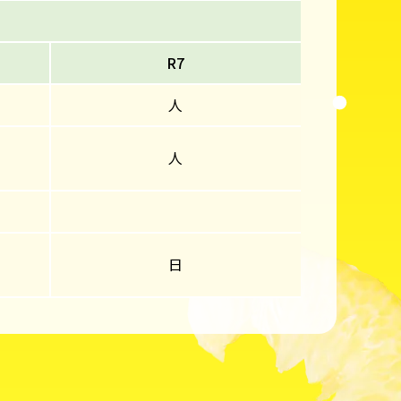
R7
人
人
日