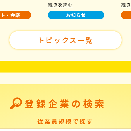
続きを読む
続き
使用について
た！
ント・会議
お知らせ
トピックス一覧
登録企業の検索
従業員規模で探す