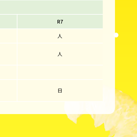
R7
人
人
日