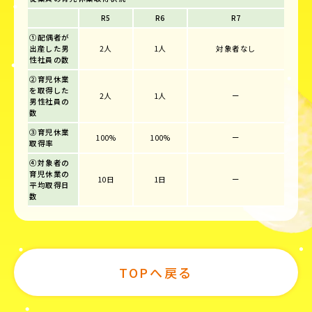
R5
R6
R7
①配偶者が
出産した男
2人
1人
対象者なし
性社員の数
②育児休業
を取得した
2人
1人
ー
男性社員の
数
③育児休業
100%
100%
ー
取得率
④対象者の
育児休業の
10日
1日
ー
平均取得日
数
TOPへ戻る