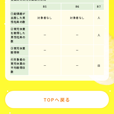
R5
R6
R7
①配偶者が
出産した男
対象者なし
対象者なし
人
性社員の数
②育児休業
を取得した
ー
ー
人
男性社員の
数
③育児休業
ー
ー
取得率
④対象者の
育児休業の
ー
ー
日
平均取得日
数
TOPへ戻る