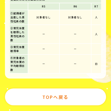
R5
R6
R7
①配偶者が
出産した男
対象者なし
対象者なし
人
性社員の数
②育児休業
を取得した
ー
ー
人
男性社員の
数
③育児休業
ー
ー
取得率
④対象者の
育児休業の
ー
ー
日
平均取得日
数
TOPへ戻る