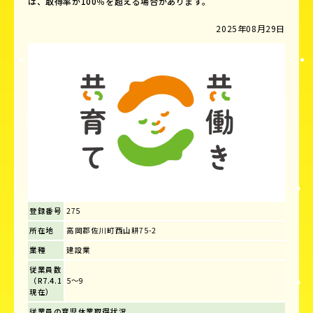
は、取得率が100％を超える場合があります。
2025年08月29日
登録番号
275
所在地
高岡郡佐川町西山耕75-2
業種
建設業
従業員数
（R7.4.1
5～9
現在）
従業員の育児休業取得状況