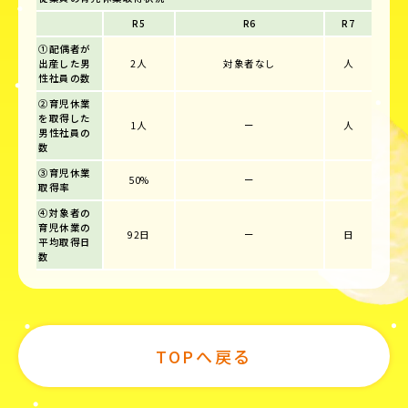
R5
R6
R7
①配偶者が
出産した男
2人
対象者なし
人
性社員の数
②育児休業
を取得した
1人
ー
人
男性社員の
数
③育児休業
50%
ー
取得率
④対象者の
育児休業の
92日
ー
日
平均取得日
数
TOPへ戻る