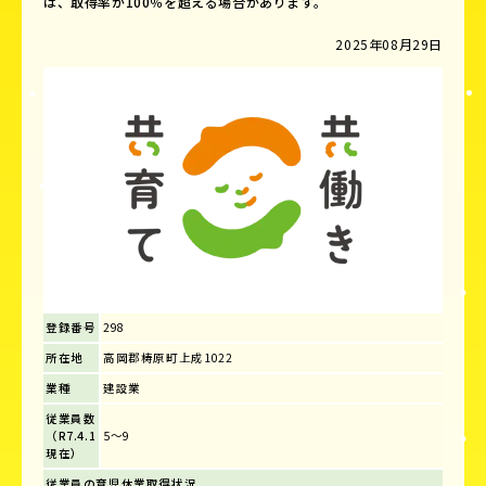
は、取得率が100％を超える場合があります。
2025年08月29日
登録番号
298
所在地
高岡郡梼原町上成1022
業種
建設業
従業員数
（R7.4.1
5～9
現在）
従業員の育児休業取得状況