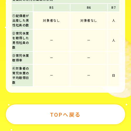
R5
R6
R7
①配偶者が
出産した男
対象者なし
対象者なし
人
性社員の数
②育児休業
を取得した
ー
ー
人
男性社員の
数
③育児休業
ー
ー
取得率
④対象者の
育児休業の
ー
ー
日
平均取得日
数
TOPへ戻る