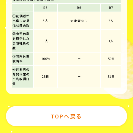
R5
R6
R7
①配偶者が
出産した男
3人
対象者なし
2人
性社員の数
②育児休業
を取得した
3人
ー
1人
男性社員の
数
③育児休業
100%
ー
50%
取得率
④対象者の
育児休業の
28日
ー
51日
平均取得日
数
TOPへ戻る